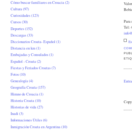
Cómo buscar familiares en Croacia
(2)
Valor
Cultura
(97)
Bebi
Curiosidades
(123)
Para 
Cursos
(30)
Tel: 
Deportes
(152)
info
Descargas
(33)
Diccionarios Croata- Español
(1)
Es
Distancia en km
(1)
COM
PUB
Embajadas y Consulados
(1)
ETI
Español - Croata
(2)
Fiestas y Feriados Croatas
(7)
Fotos
(10)
Genealogía
(4)
Entra
Geografía Croata
(157)
Himno de Croacia
(1)
Historia Croata
(10)
Copy
Historias de vida
(27)
Inadi
(3)
Informaciones Útiles
(6)
Inmigración Croata en Argentina
(10)