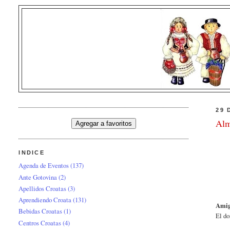
29 
Alm
INDICE
Agenda de Eventos
(137)
Ante Gotovina
(2)
Apellidos Croatas
(3)
Aprendiendo Croata
(131)
Amig
Bebidas Croatas
(1)
El d
Centros Croatas
(4)