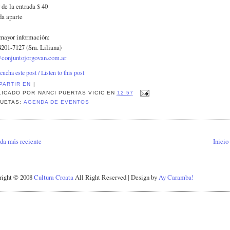
 de la entrada $ 40
da aparte
mayor información:
4201-7127 (Sra. Liliana)
@conjuntojorgovan.com.ar
cucha este post / Listen to this post
PARTIR EN
|
LICADO POR
NANCI PUERTAS VICIC
EN
12:57
QUETAS:
AGENDA DE EVENTOS
da más reciente
Inicio
right © 2008
Cultura Croata
All Right Reserved | Design by
Ay Caramba!