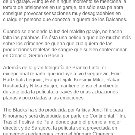
de un garaje. Aunque en ningún momento se menciona la
tortura de prisioneros en un garaje, tan sólo esta palabra
consigue provocar sensaciones muy desagradables en
cualquier persona que conozca la guerra de los Balcanes.
Cuando se enciende la luz del maldito garaje, no hacen
falta las palabras. Es ésta una película que dice mucho más
sobre los crímenes de guerra que cualquiera de las
producciones repletas de sangre que suelen confeccionar
en Croacia, Serbio o Bosnia.
Además de la gran fotografía de Branko Linta, el
excepcional reparto, que incluye a Ivo Gregurevic, Emir
Hadzihafizbegovic, Franjo Dijak, Kresimir Mikic, Rakan
Rushaidat y Niksa Butijer, mantiene tenso el ambiente
durante toda la película, a través de unas actuaciones
planas y poco dadas a las emociones.
The Blacks ha sido producida por Ankica Juric-Tilic para
Kinorama y será distribuida por parte de Continental Film.
Tras el Festival de Pula, donde ganó el premio al mejor
director, y de Sarajevo, la película será proyectada en
numerosos certámenes, como el húngaro Cinepecs,