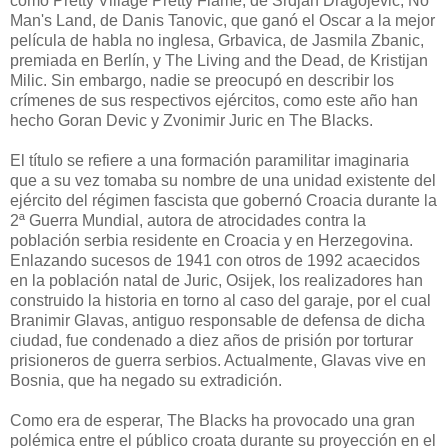
como Pretty Village Pretty Flame, de Srdjan Dragojevic, No
Man's Land, de Danis Tanovic, que ganó el Oscar a la mejor
película de habla no inglesa, Grbavica, de Jasmila Zbanic,
premiada en Berlín, y The Living and the Dead, de Kristijan
Milic. Sin embargo, nadie se preocupó en describir los
crímenes de sus respectivos ejércitos, como este año han
hecho Goran Devic y Zvonimir Juric en The Blacks.
El título se refiere a una formación paramilitar imaginaria
que a su vez tomaba su nombre de una unidad existente del
ejército del régimen fascista que gobernó Croacia durante la
2ª Guerra Mundial, autora de atrocidades contra la
población serbia residente en Croacia y en Herzegovina.
Enlazando sucesos de 1941 con otros de 1992 acaecidos
en la población natal de Juric, Osijek, los realizadores han
construido la historia en torno al caso del garaje, por el cual
Branimir Glavas, antiguo responsable de defensa de dicha
ciudad, fue condenado a diez años de prisión por torturar
prisioneros de guerra serbios. Actualmente, Glavas vive en
Bosnia, que ha negado su extradición.
Como era de esperar, The Blacks ha provocado una gran
polémica entre el público croata durante su proyección en el