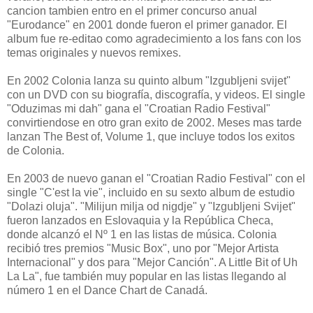
cancion tambien entro en el primer concurso anual
"Eurodance" en 2001 donde fueron el primer ganador. El
album fue re-editao como agradecimiento a los fans con los
temas originales y nuevos remixes.
En 2002 Colonia lanza su quinto album "Izgubljeni svijet"
con un DVD con su biografía, discografía, y videos. El single
"Oduzimas mi dah" gana el "Croatian Radio Festival"
convirtiendose en otro gran exito de 2002. Meses mas tarde
lanzan The Best of, Volume 1, que incluye todos los exitos
de Colonia.
En 2003 de nuevo ganan el "Croatian Radio Festival" con el
single "C'est la vie", incluido en su sexto album de estudio
"Dolazi oluja". "Milijun milja od nigdje" y "Izgubljeni Svijet"
fueron lanzados en Eslovaquia y la República Checa,
donde alcanzó el Nº 1 en las listas de música. Colonia
recibió tres premios "Music Box", uno por "Mejor Artista
Internacional" y dos para "Mejor Canción". A Little Bit of Uh
La La", fue también muy popular en las listas llegando al
número 1 en el Dance Chart de Canadá.