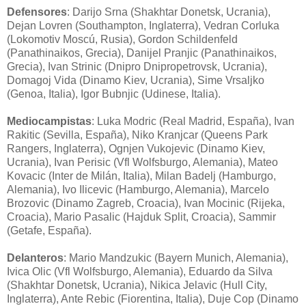
Defensores
: Darijo Srna (Shakhtar Donetsk, Ucrania),
Dejan Lovren (Southampton, Inglaterra), Vedran Corluka
(Lokomotiv Moscú, Rusia), Gordon Schildenfeld
(Panathinaikos, Grecia), Danijel Pranjic (Panathinaikos,
Grecia), Ivan Strinic (Dnipro Dnipropetrovsk, Ucrania),
Domagoj Vida (Dinamo Kiev, Ucrania), Sime Vrsaljko
(Genoa, Italia), Igor Bubnjic (Udinese, Italia).
Mediocampistas
: Luka Modric (Real Madrid, España), Ivan
Rakitic (Sevilla, España), Niko Kranjcar (Queens Park
Rangers, Inglaterra), Ognjen Vukojevic (Dinamo Kiev,
Ucrania), Ivan Perisic (Vfl Wolfsburgo, Alemania), Mateo
Kovacic (Inter de Milán, Italia), Milan Badelj (Hamburgo,
Alemania), Ivo Ilicevic (Hamburgo, Alemania), Marcelo
Brozovic (Dinamo Zagreb, Croacia), Ivan Mocinic (Rijeka,
Croacia), Mario Pasalic (Hajduk Split, Croacia), Sammir
(Getafe, España).
Delanteros
: Mario Mandzukic (Bayern Munich, Alemania),
Ivica Olic (Vfl Wolfsburgo, Alemania), Eduardo da Silva
(Shakhtar Donetsk, Ucrania), Nikica Jelavic (Hull City,
Inglaterra), Ante Rebic (Fiorentina, Italia), Duje Cop (Dinamo