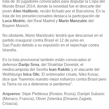
lista de 30 jugadores convocados para disputar la Copa del
Mundo Brasil 2014, donde la novedad fue el descarte del
joven
Alen Halilovic
, recién fichado por el Barcelona. En la
lista de los preseleccionados destaca la participación de
Luca Modric
, del Real Madrid y
Mario Manzukic
del
Bayern Munich.
No obstante, Mario Mandzukic tendrá que descansar en el
partido inaugural contra Brasil el 12 de junio en
Sao Paulo debido a su expulsión en el repechaje contra
Islandia.
En la lista provisional también están convocados el
defensor
Darijo Srna
, del Shakhtar Donetsk; el
mediocampista del Sevilla
Ivan Rakitic
y el atacante del
Wolfsburgo
Ivica Olic
. El entrenador croata, Niko Kovac,
dice que “haremos nuestro mejor esfuerzo contra Brasil pero
la Tierra no va a detenerse si perdemos”.
Arqueros
: Stipe Pletikosa (Rostov, Rusia), Danijel Subasic
(Monaco, Francia), Oliver Zelenika (Dinamo Zagreb,
Croacia).