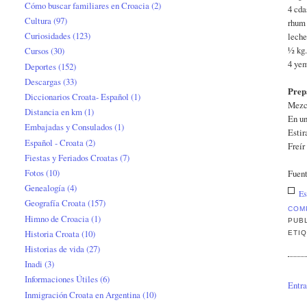
Cómo buscar familiares en Croacia
(2)
4 cda
Cultura
(97)
rhum
Curiosidades
(123)
leche
½ kg.
Cursos
(30)
4 ye
Deportes
(152)
Descargas
(33)
Prep
Diccionarios Croata- Español
(1)
Mezcl
Distancia en km
(1)
En un
Embajadas y Consulados
(1)
Estir
Español - Croata
(2)
Freír
Fiestas y Feriados Croatas
(7)
Fotos
(10)
Fuent
Genealogía
(4)
Es
Geografía Croata
(157)
COM
Himno de Croacia
(1)
PUB
Historia Croata
(10)
ETI
Historias de vida
(27)
Inadi
(3)
Informaciones Útiles
(6)
Entra
Inmigración Croata en Argentina
(10)