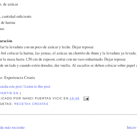
s. de azúcar
, cantidad suficiente
 de harina
mas
aración
ar la levadura con un poco de azúcar y leche. Dejar reposar.
 bol colocar la harina, las yemas, el azúcar, un chorrito de rhum y la levadura ya levada
ar la masa hasta 1,50 cm de espesor, cortar con un vaso enharinado. Dejar reposar.
 de un lado y cuando estén dorados, dar vuelta. Al sacarlos se deben colocar sobre papel
e: Experiencia Croata
cucha este post / Listen to this post
PARTIR EN
|
LICADO POR
NANCI PUERTAS VICIC
EN
19:49
QUETAS:
RECETAS CROATAS
da más reciente
Inicio