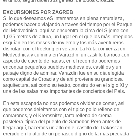
el único, según dicen sus gentes, de todoa Croacia.
EXCURSIONES POR ZAGREB
Si lo que deseamos eS internarnos en plena naturaleza,
podemos hacerlo viajando a traves del tiempo por el Parque
del Medvednica, aquí se encuentra la cima del Sljeme con
1,035 metros de altura, un lugar en el que los más intrepidos
esquían en los meses de invierno y los más aventureros
disfrutan con el treeking en verano. La Ruta comienza en
Medvednica y culmina en Varazdin, un castillo barroco con
aspecto de cuento de hadas, en el recorrido podremos
encontrar pequeños pueblos medievales, castillos y un
paisaje digno de admirar. Varazdin fue en su día elegida
como capital de Croacia y de ahi proviene su grandiosa
arquitectura, asi como su teatro, construido en el siglo XI y
una de las salas mas importantes de conciertos del Pais.
En esta escapada no nos podemos olvidar de comer, asi
que podemos deleitarnos con el tipico pollo relleno de
camarones, y el Kremsnitze, tarta rellena de crema
pastelera, típica del pueblo de Samobor. Pero antes de
llegar aquí, hacemos un alto en el castillo de Trakoscan,
eregido en lo alto de un peñasco digno de la mas preciada