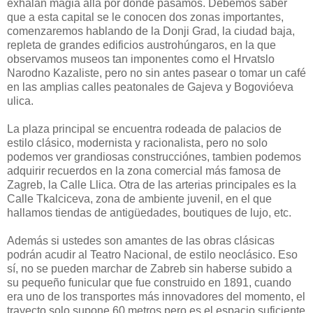
exhalan magia allá por donde pasamos. Debemos saber
que a esta capital se le conocen dos zonas importantes,
comenzaremos hablando de la Donji Grad, la ciudad baja,
repleta de grandes edificios austrohúngaros, en la que
observamos museos tan imponentes como el Hrvatslo
Narodno Kazaliste, pero no sin antes pasear o tomar un café
en las amplias calles peatonales de Gajeva y Bogovióeva
ulica.
La plaza principal se encuentra rodeada de palacios de
estilo clásico, modernista y racionalista, pero no solo
podemos ver grandiosas construcciónes, tambien podemos
adquirir recuerdos en la zona comercial más famosa de
Zagreb, la Calle Llica. Otra de las arterias principales es la
Calle Tkalciceva, zona de ambiente juvenil, en el que
hallamos tiendas de antigüedades, boutiques de lujo, etc.
Además si ustedes son amantes de las obras clásicas
podrán acudir al Teatro Nacional, de estilo neoclásico. Eso
sí, no se pueden marchar de Zabreb sin haberse subido a
su pequeño funicular que fue construido en 1891, cuando
era uno de los transportes más innovadores del momento, el
trayecto solo supone 60 metros pero es el espacio suficiente