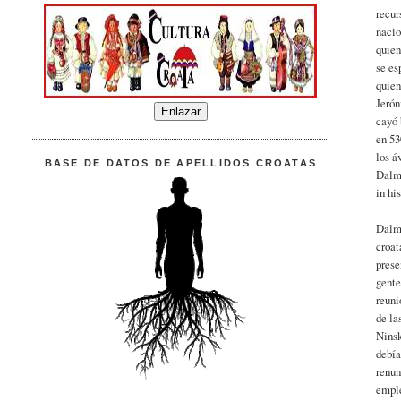
recur
nacio
quien
se es
quien
Jerón
cayó 
en 53
los á
BASE DE DATOS DE APELLIDOS CROATAS
Dalma
in hi
Dalma
croat
prese
gente
reuni
de la
Ninsk
debía
renun
emple