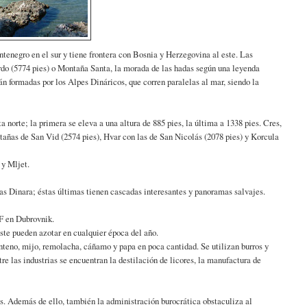
ntenegro en el sur y tiene frontera con Bosnia y Herzegovina al este. Las
rdo (5774 pies) o Montaña Santa, la morada de las hadas según una leyenda
tán formadas por los Alpes Dináricos, que corren paralelas al mar, siendo la
 norte; la primera se eleva a una altura de 885 pies, la última a 1338 pies. Cres,
tañas de San Vid (2574 pies), Hvar con las de San Nicolás (2078 pies) y Korcula
 y Mljet.
ñas Dinara; éstas últimas tienen cascadas interesantes y panoramas salvajes.
°F en Dubrovnik.
reste pueden azotar en cualquier época del año.
nteno, mijo, remolacha, cáñamo y papa en poca cantidad. Se utilizan burros y
tre las industrias se encuentran la destilación de licores, la manufactura de
as. Además de ello, también la administración burocrática obstaculiza al