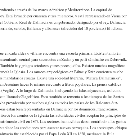
endiendo a través de los mares Adriático y Mediterráneo. La capital de
ey. Está formado por cuarenta y tres miembros, y está representado en Viena por
del Gobierno Real de Dalmacia es un gobernador designado por el rey. Dalmacia
oría de, serbios, italianos y albaneses (alrededor del 10 porciento.) El idioma
que en cada aldea o villa se encuentra una escuela primaria. Existen también
un seminario central para sacerdotes en Zadar, y un petit séminaire en Dubrovnik.
. También hay griegos ortodoxos y unos pocos judíos. Existen muchas magníficas
florecía la Iglesia. Los museos arqueológicos en Bihac y Knin contienen mucho
guos mandatarios croatas. Existe una sociedad literaria, "Matica Dalmatinska",
an Jerónimo hacen lo mismo en cuanto a libros populares. La prensa católica
(Veglia). A lo largo de Dalmacia, incluyendo las islas adyacentes, así como
croata llamado Glagolítico. Esto también se remonta a los tiempos de los Santos
 ha prevalecido por muchos siglos en todos los países de los Balcanes Sur-
iosas están bien representadas en Dalmacia por los dominicos, franciscanos,
ón de los asuntos de la iglesia las autoridades civiles aceptan los principios de
 matrimonio civil en 1867. Los rectores inamovibles deben contribuir a los gastos
 establece las condiciones para asentar nuevas parroquias. Los arzobispos, obispos
 Dalmacia fue establecida por el Papa León XII en 1828, mediante la Bula