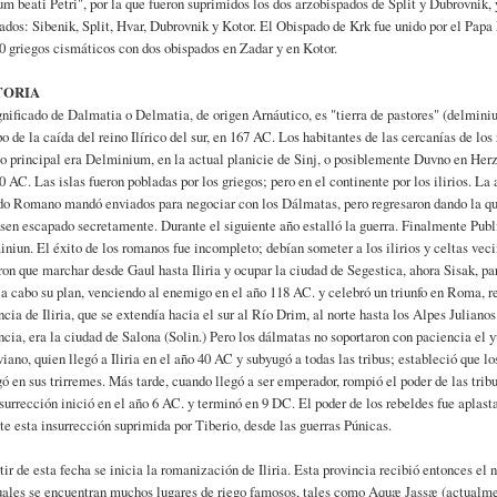
m beati Petri", por la que fueron suprimidos los dos arzobispados de Split y Dubrovnik
ados: Sibenik, Split, Hvar, Dubrovnik y Kotor. El Obispado de Krk fue unido por el Papa
0 griegos cismáticos con dos obispados en Zadar y en Kotor.
TORIA
gnificado de Dalmatia o Delmatia, de origen Arnáutico, es "tierra de pastores" (delmin
o de la caída del reino Ilírico del sur, en 167 AC. Los habitantes de las cercanías de l
o principal era Delminium, en la actual planicie de Sinj, o posiblemente Duvno en Herz
0 AC. Las islas fueron pobladas por los griegos; pero en el continente por los ilirios. L
o Romano mandó enviados para negociar con los Dálmatas, pero regresaron dando la quej
sen escapado secretamente. Durante el siguiente año estalló la guerra. Finalmente Publ
niun. El éxito de los romanos fue incompleto; debían someter a los ilirios y celtas vec
ron que marchar desde Gaul hasta Iliria y ocupar la ciudad de Segestica, ahora Sisak, p
 a cabo su plan, venciendo al enemigo en el año 118 AC. y celebró un triunfo en Roma, 
ncia de Iliria, que se extendía hacia el sur al Río Drim, al norte hasta los Alpes Juliano
ncia, era la ciudad de Salona (Solin.) Pero los dálmatas no soportaron con paciencia el
iano, quien llegó a Iliria en el año 40 AC y subyugó a todas las tribus; estableció que l
ó en sus trirremes. Más tarde, cuando llegó a ser emperador, rompió el poder de las tri
surrección inició en el año 6 AC. y terminó en 9 DC. El poder de los rebeldes fue aplas
te esta insurrección suprimida por Tiberio, desde las guerras Púnicas.
tir de esta fecha se inicia la romanización de Iliria. Esta provincia recibió entonces e
uales se encuentran muchos lugares de riego famosos, tales como Aquæ Jassæ (actualme