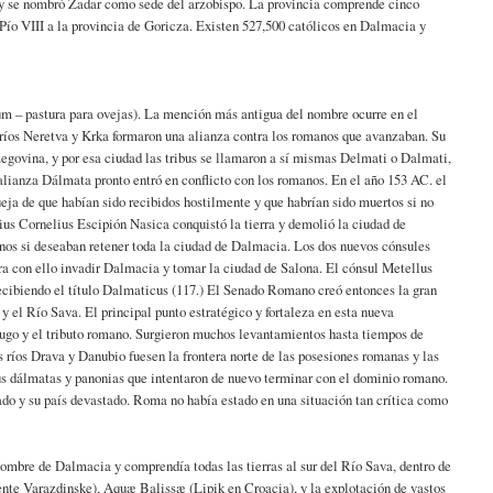
, y se nombró Zadar como sede del arzobispo. La provincia comprende cinco
 Pío VIII a la provincia de Goricza. Existen 527,500 católicos en Dalmacia y
ium – pastura para ovejas). La mención más antigua del nombre ocurre en el
os ríos Neretva y Krka formaron una alianza contra los romanos que avanzaban. Su
egovina, y por esa ciudad las tribus se llamaron a sí mismas Delmati o Dalmati,
a alianza Dálmata pronto entró en conflicto con los romanos. En el año 153 AC. el
a de que habían sido recibidos hostilmente y que habrían sido muertos si no
ius Cornelius Escipión Nasica conquistó la tierra y demolió la ciudad de
inos si deseaban retener toda la ciudad de Dalmacia. Los dos nuevos cónsules
ara con ello invadir Dalmacia y tomar la ciudad de Salona. El cónsul Metellus
recibiendo el título Dalmaticus (117.) El Senado Romano creó entonces la gran
s y el Río Sava. El principal punto estratégico y fortaleza en esta nueva
 yugo y el tributo romano. Surgieron muchos levantamientos hasta tiempos de
os ríos Drava y Danubio fuesen la frontera norte de las posesiones romanas y las
bus dálmatas y panonias que intentaron de nuevo terminar con el dominio romano.
tado y su país devastado. Roma no había estado en una situación tan crítica como
l nombre de Dalmacia y comprendía todas las tierras al sur del Río Sava, dentro de
nte Varazdinske), Aquæ Balissæ (Lipik en Croacia), y la explotación de vastos