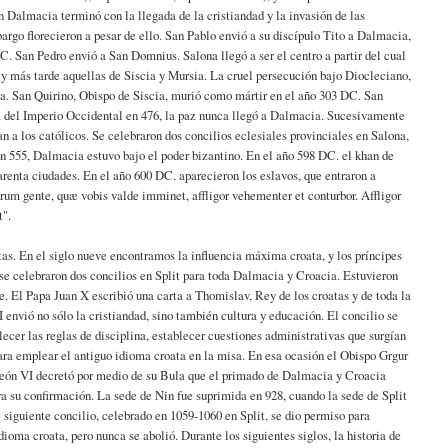
n Dalmacia terminó con la llegada de la cristiandad y la invasión de las
argo florecieron a pesar de ello. San Pablo envió a su discípulo Tito a Dalmacia,
C. San Pedro envió a San Domnius. Salona llegó a ser el centro a partir del cual
y más tarde aquellas de Siscia y Mursia. La cruel persecución bajo Diocleciano,
a. San Quirino, Obispo de Siscia, murió como mártir en el año 303 DC. San
da del Imperio Occidental en 476, la paz nunca llegó a Dalmacia. Sucesivamente
n a los católicos. Se celebraron dos concilios eclesiales provinciales en Salona,
en 555, Dalmacia estuvo bajo el poder bizantino. En el año 598 DC. el khan de
enta ciudades. En el año 600 DC. aparecieron los eslavos, que entraron a
um gente, quæ vobis valde imminet, affligor vehementer et conturbor. Affligor
t".
as. En el siglo nueve encontramos la influencia máxima croata, y los príncipes
e celebraron dos concilios en Split para toda Dalmacia y Croacia. Estuvieron
. El Papa Juan X escribió una carta a Thomislav, Rey de los croatas y de toda la
 envió no sólo la cristiandad, sino también cultura y educación. El concilio se
blecer las reglas de disciplina, establecer cuestiones administrativas que surgían
 para emplear el antiguo idioma croata en la misa. En esa ocasión el Obispo Grgur
León VI decretó por medio de su Bula que el primado de Dalmacia y Croacia
ra su confirmación. La sede de Nin fue suprimida en 928, cuando la sede de Split
l siguiente concilio, celebrado en 1059-1060 en Split, se dio permiso para
dioma croata, pero nunca se abolió. Durante los siguientes siglos, la historia de