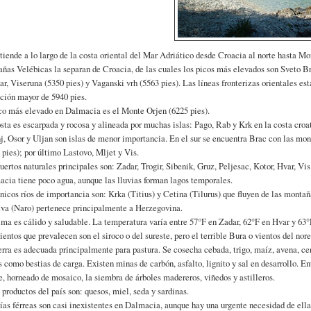
tiende a lo largo de la costa oriental del Mar Adriático desde Croacia al norte hasta Mo
ñas Velébicas la separan de Croacia, de las cuales los picos más elevados son Sveto B
ar, Viseruna (5350 pies) y Vaganski vrh (5563 pies). Las líneas fronterizas orientales es
ción mayor de 5940 pies.
co más elevado en Dalmacia es el Monte Orjen (6225 pies).
sta es escarpada y rocosa y alineada por muchas islas: Pago, Rab y Krk en la costa croata
j, Osor y Uljan son islas de menor importancia. En el sur se encuentra Brac con las mon
 pies); por último Lastovo, Mljet y Vis.
uertos naturales principales son: Zadar, Trogir, Sibenik, Gruz, Peljesac, Kotor, Hvar, Vis
cia tiene poco agua, aunque las lluvias forman lagos temporales.
nicos ríos de importancia son: Krka (Titius) y Cetina (Tilurus) que fluyen de las monta
va (Naro) pertenece principalmente a Herzegovina.
ima es cálido y saludable. La temperatura varía entre 57°F en Zadar, 62°F en Hvar y 63
ientos que prevalecen son el siroco o del sureste, pero el terrible Bura o vientos del no
erra es adecuada principalmente para pastura. Se cosecha cebada, trigo, maíz, avena, ce
 como bestias de carga. Existen minas de carbón, asfalto, lignito y sal en desarrollo. En
e, horneado de mosaico, la siembra de árboles madereros, viñedos y astilleros.
 productos del país son: quesos, miel, seda y sardinas.
ías férreas son casi inexistentes en Dalmacia, aunque hay una urgente necesidad de ell