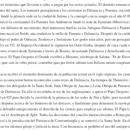
sos minerales que llevaron a cabo, a juzgar por los restos actuales. El dominio romano e
nes del norte. Los romanos persiguieron a los cristianos en Dalmacia y Panonia, sin emb
 fundó la primera sede en la ciudad de Salona y la consagró con su sangre en el año 65 D
parció la cristiandad. En Panonia San Andronicus fundó la sede de Syrmium (Mitrovica) 
 era dálmata de nacimiento, dejó numerosas huellas en las Antiguas Dalmacia y Panoni
imo nació en Strido, una ciudad en la orilla de Panonia y Dalmacia. Después de la caí
bajo el poder de Odoacer, Teodorico y Justiniano. Los godos eran arios, pero no perseguía
0 y en 532. Al Imperio Occidental le siguieron los Ostro-Godos, después de cuya caída 
varos avanzó desde Syrmium a través de Bosnia, devastando Dalmacia y demoliendo cuar
cia. El Papa Gregorio el Grande escribió a Máximo, arzobispo de Salona: "Et de Slavor
s, quæ iam in vobis patior; conturbor quia per Istriæ aditum iam Italiam intrare coeperun
cia recibió el elemento dominante de su población actual en el siglo séptimo, los croat
as reconocieron fueron reconocidos como reyes de Dalmacia. En tiempos de Thomislav s
ntes los delegados de la Santa Sede, Juan, Obispo de Ancona y León, Obispo de Præneste
 de Dalmacia. En ella le recordaba al rey de los anglosajones, a quien el Papa Gregorio I
ó en 925 para decidir la cuestión de la primacía de las sedes de Nin y Split; para reesta
s disputas acerca de las fronteras de las diócesis, y finalmente para demostrar la razón
i defendió enérgicamente el derecho de los croatas para emplear ese idioma. El Papa 
 ser el Arzobispo de Split. Todas las decisiones del concilio fueron enviadas a Roma pa
ció a la jurisdicción del Patriarca de Constantinopla y se sometió a la Santa Sede. En e
ar los idiomas griego y latín en la misa. Con frecuencia se prohibió el uso del antiguo i