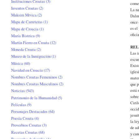
Instituciones Croatas
(3)
come
Inventos Croatas
(2)
La na
Maksim Mrvica
(2)
Dalma
Mapa de Carreteras
(1)
once 
es el
Mapa de Croacia
(1)
ofici
María Bistrica
(9)
Martín Fierro en Croata
(12)
REL
Moneda Croata
(2)
Las i
Museo de la Inmigración
(1)
escue
Música
(60)
Exist
Navidad en Croacia
(17)
igles
Nombres Croatas Femeninos
(2)
mater
Nombres Croatas Masculinos
(2)
que p
está 
Noticias
(543)
sobre
Patrimonio de la Humanidad
(5)
Ciril
Películas
(9)
occid
Personajes Destacados
(64)
jesui
Poesía Croata
(4)
la le
Proverbios Croatas
(3)
de ad
Recetas Croatas
(68)
y can
Recuerdos de familia
(1)