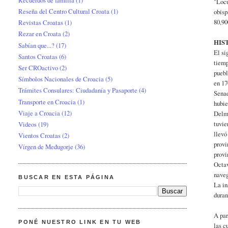
"Locu
Reseña del Centro Cultural Croata
(1)
obisp
80,90
Revistas Croatas
(1)
Rezar en Croata
(2)
HIS
Sabían que...?
(17)
El si
Santos Croatas
(6)
tiemp
Ser CROactivo
(2)
puebl
Símbolos Nacionales de Croacia
(5)
en 17
Trámites Consulares: Ciudadanía y Pasaporte
(4)
Senad
Transporte en Croacia
(1)
hubie
Viaje a Croacia
(12)
Delmi
tuvie
Videos
(19)
llevó
Vientos Croatas
(2)
provi
Vírgen de Međugorje
(36)
provi
Octav
naveg
BUSCAR EN ESTA PÁGINA
La in
duran
A par
PONÉ NUESTRO LINK EN TU WEB
las c