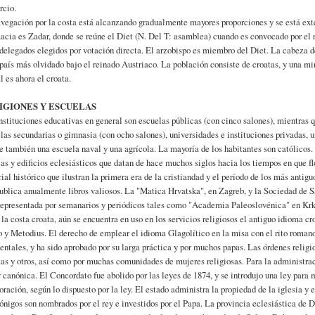
rcio.
vegación por la costa está alcanzando gradualmente mayores proporciones y se está ext
cia es Zadar, donde se reúne el Diet (N. Del T: asamblea) cuando es convocado por el r
delegados elegidos por votación directa. El arzobispo es miembro del Diet. La cabeza 
 país más olvidado bajo el reinado Austriaco. La población consiste de croatas, y una min
al es ahora el croata.
IGIONES Y ESCUELAS
nstituciones educativas en general son escuelas públicas (con cinco salones), mientras 
las secundarias o gimnasia (con ocho salones), universidades e instituciones privadas, 
e también una escuela naval y una agrícola. La mayoría de los habitantes son católicos
ias y edificios eclesiásticos que datan de hace muchos siglos hacia los tiempos en que 
ial histórico que ilustran la primera era de la cristiandad y el período de los más anti
ublica anualmente libros valiosos. La "Matica Hrvatska", en Zagreb, y la Sociedad de S
representada por semanarios y periódicos tales como "Academia Paleoslovénica" en Krk 
 la costa croata, aún se encuentra en uso en los servicios religiosos el antiguo idioma 
o y Metodius. El derecho de emplear el idioma Glagolítico en la misa con el rito romano
entales, y ha sido aprobado por su larga práctica y por muchos papas. Las órdenes relig
tas y otros, así como por muchas comunidades de mujeres religiosas. Para la administraci
y canónica. El Concordato fue abolido por las leyes de 1874, y se introdujo una ley para
oración, según lo dispuesto por la ley. El estado administra la propiedad de la iglesia y
ónigos son nombrados por el rey e investidos por el Papa. La provincia eclesiástica de