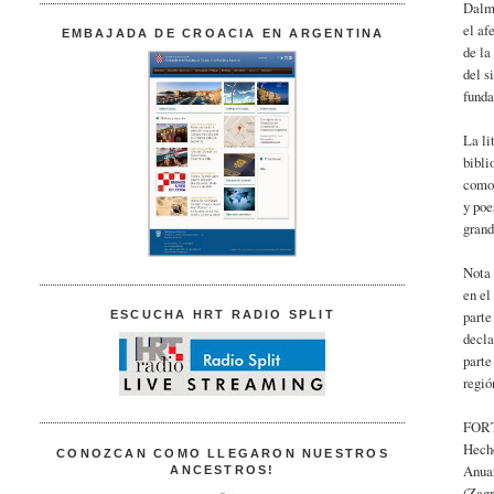
Dalma
el af
EMBAJADA DE CROACIA EN ARGENTINA
de la
del s
funda
La li
bibli
como 
y poe
grand
Nota 
en el
parte
ESCUCHA HRT RADIO SPLIT
decla
parte
regió
FORT
Hech
CONOZCAN COMO LLEGARON NUESTROS
Anuar
ANCESTROS!
(Zagr