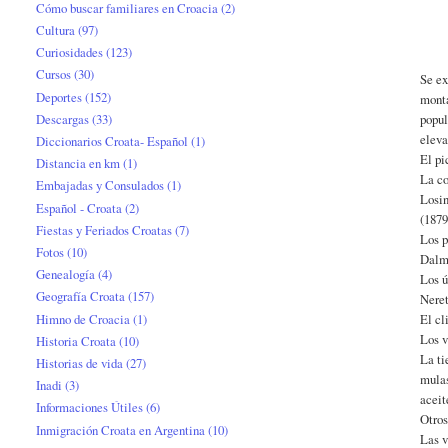
Cómo buscar familiares en Croacia
(2)
Cultura
(97)
Curiosidades
(123)
Cursos
(30)
Se ex
Deportes
(152)
monta
Descargas
(33)
popul
eleva
Diccionarios Croata- Español
(1)
El pi
Distancia en km
(1)
La co
Embajadas y Consulados
(1)
Losin
Español - Croata
(2)
(1879
Fiestas y Feriados Croatas
(7)
Los p
Fotos
(10)
Dalma
Genealogía
(4)
Los ú
Geografía Croata
(157)
Neret
Himno de Croacia
(1)
El cl
Los v
Historia Croata
(10)
La ti
Historias de vida
(27)
mulas
Inadi
(3)
aceit
Informaciones Útiles
(6)
Otros
Inmigración Croata en Argentina
(10)
Las v