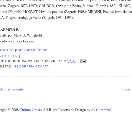
sina (Zagreb, 1879-1897); GRUBER, Osvajanje Zadra, Vienac, Zagreb (1882); KLAIC, 
nici (Zagreb); HORVAT, Hrvatka povjest (Zagreb, 1908); MEDINI, Povjest hrvatske knj
, Povjest srednjega vieka (Zagreb, 1891, 1893).
. KRMPOTIC
crito por Mary B. Wingfield
cido por Lucía Lessan
cucha este post / Listen to this post
PARTIR EN
|
LICADO POR
NANCI PUERTAS VICIC
EN
12:45
QUETAS:
GEOGRAFÍA CROATA
da más reciente
Inicio
right © 2008
Cultura Croata
All Right Reserved | Design by
Ay Caramba!