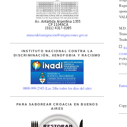
Ragu
spome
VALLA
M.D
Trans
museodelamigracion@migraciones.gov.ar
Tradu
Es
INSTITUTO NACIONAL CONTRA LA
COM
DISCRIMINACIÓN, XENOFOBIA Y RACISMO
PUB
ETI
Entra
0800-999-2345 (Las 24hs todos los días del año)
PARA SABOREAR CROACIA EN BUENOS
Copy
AIRES