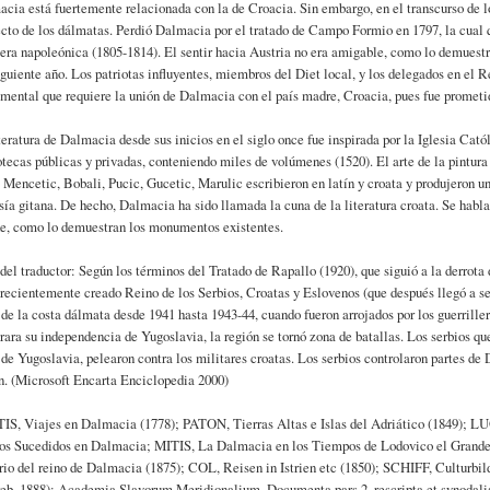
cia está fuertemente relacionada con la de Croacia. Sin embargo, en el transcurso de 
ecto de los dálmatas. Perdió Dalmacia por el tratado de Campo Formio en 1797, la cual 
 era napoleónica (1805-1814). El sentir hacia Austria no era amigable, como lo demuest
iguiente año. Los patriotas influyentes, miembros del Diet local, y los delegados en el R
mental que requiere la unión de Dalmacia con el país madre, Croacia, pues fue prometi
teratura de Dalmacia desde sus inicios en el siglo once fue inspirada por la Iglesia C
otecas públicas y privadas, conteniendo miles de volúmenes (1520). El arte de la pintur
Mencetic, Bobali, Pucic, Gucetic, Marulic escribieron en latín y croata y produjeron una
sía gitana. De hecho, Dalmacia ha sido llamada la cuna de la literatura croata. Se habl
e, como lo demuestran los monumentos existentes.
del traductor: Según los términos del Tratado de Rapallo (1920), que siguió a la derrot
 recientemente creado Reino de los Serbios, Croatas y Eslovenos (que después llegó a s
 de la costa dálmata desde 1941 hasta 1943-44, cuando fueron arrojados por los guerrill
rara su independencia de Yugoslavia, la región se tornó zona de batallas. Los serbios que
 de Yugoslavia, pelearon contra los militares croatas. Los serbios controlaron partes de
n. (Microsoft Encarta Enciclopedia 2000)
IS, Viajes en Dalmacia (1778); PATON, Tierras Altas e Islas del Adriático (1849); 
os Sucedidos en Dalmacia; MITIS, La Dalmacia en los Tiempos de Lodovico el Gran
io del reino de Dalmacia (1875); COL, Reisen in Istrien etc (1850); SCHIFF, Cultu
eb, 1888); Academia Slavorum Meridionalium, Documenta pars 2, rescripta et synoda