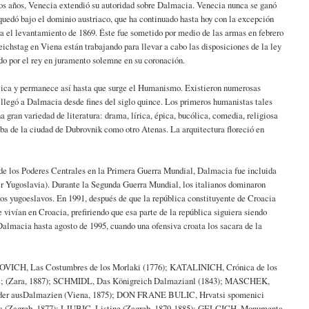
los años, Venecia extendió su autoridad sobre Dalmacia. Venecia nunca se ganó
quedó bajo el dominio austriaco, que ha continuado hasta hoy con la excepción
ra el levantamiento de 1869. Éste fue sometido por medio de las armas en febrero
eichstag en Viena están trabajando para llevar a cabo las disposiciones de la ley
do por el rey en juramento solemne en su coronación.
atólica y permanece así hasta que surge el Humanismo. Existieron numerosas
a llegó a Dalmacia desde fines del siglo quince. Los primeros humanistas tales
 gran variedad de literatura: drama, lírica, épica, bucólica, comedia, religiosa
aba de la ciudad de Dubrovnik como otro Atenas. La arquitectura floreció en
a de los Poderes Centrales en la Primera Guerra Mundial, Dalmacia fue incluida
er Yugoslavia). Durante la Segunda Guerra Mundial, los italianos dominaron
eros yugoeslavos. En 1991, después de que la república constituyente de Croacia
 vivían en Croacia, prefiriendo que esa parte de la república siguiera siendo
 Dalmacia hasta agosto de 1995, cuando una ofensiva croata los sacara de la
LUOVICH, Las Costumbres de los Morlaki (1776); KATALINICH, Crónica de los
de; (Zara, 1887); SCHMIDL, Das Königreich Dalmazianl (1843); MASCHEK,
rbilder ausDalmazien (Viena, 1875); DON FRANE BULIC, Hrvatsi spomenici
lia (Zagreb, 1877); LJUBIC, Listine (Zagreb, 1879-1885); GELCICH, Monumenta