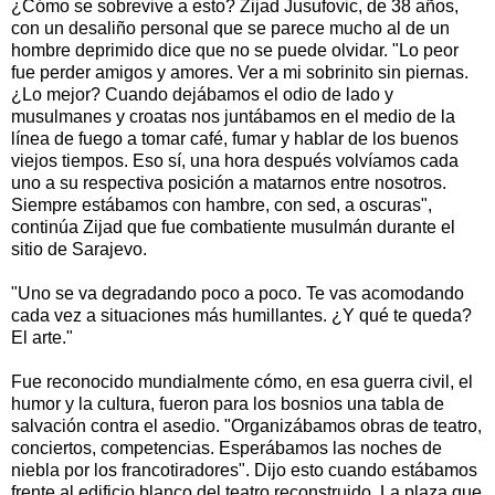
¿Cómo se sobrevive a esto? Zijad Jusufovic, de 38 años,
con un desaliño personal que se parece mucho al de un
hombre deprimido dice que no se puede olvidar. "Lo peor
fue perder amigos y amores. Ver a mi sobrinito sin piernas.
¿Lo mejor? Cuando dejábamos el odio de lado y
musulmanes y croatas nos juntábamos en el medio de la
línea de fuego a tomar café, fumar y hablar de los buenos
viejos tiempos. Eso sí, una hora después volvíamos cada
uno a su respectiva posición a matarnos entre nosotros.
Siempre estábamos con hambre, con sed, a oscuras",
continúa Zijad que fue combatiente musulmán durante el
sitio de Sarajevo.
"Uno se va degradando poco a poco. Te vas acomodando
cada vez a situaciones más humillantes. ¿Y qué te queda?
El arte."
Fue reconocido mundialmente cómo, en esa guerra civil, el
humor y la cultura, fueron para los bosnios una tabla de
salvación contra el asedio. "Organizábamos obras de teatro,
conciertos, competencias. Esperábamos las noches de
niebla por los francotiradores". Dijo esto cuando estábamos
frente al edificio blanco del teatro reconstruido. La plaza que