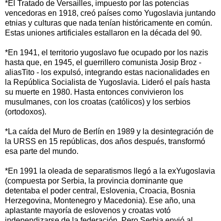
*El Tratado de Versailles, impuesto por las potencias
vencedoras en 1918, creó países como Yugoslavia juntando
etnias y culturas que nada tenían históricamente en común.
Estas uniones artificiales estallaron en la década del 90.
*En 1941, el territorio yugoslavo fue ocupado por los nazis
hasta que, en 1945, el guerrillero comunista Josip Broz -
aliasTito - los expulsó, integrando estas nacionalidades en
la República Socialista de Yugoslavia. Lideró el país hasta
su muerte en 1980. Hasta entonces convivieron los
musulmanes, con los croatas (católicos) y los serbios
(ortodoxos).
*La caída del Muro de Berlín en 1989 y la desintegración de
la URSS en 15 repúblicas, dos años después, transformó
esa parte del mundo.
*En 1991 la oleada de separatismos llegó a la exYugoslavia
(compuesta por Serbia, la provincia dominante que
detentaba el poder central, Eslovenia, Croacia, Bosnia
Herzegovina, Montenegro y Macedonia). Ese año, una
aplastante mayoría de eslovenos y croatas votó
independizarse de la federación. Pero Serbia envió al