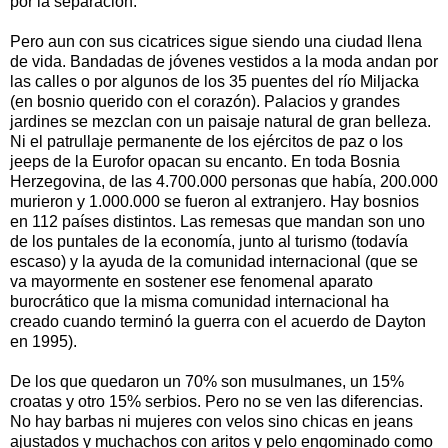
por la separación.
Pero aun con sus cicatrices sigue siendo una ciudad llena
de vida. Bandadas de jóvenes vestidos a la moda andan por
las calles o por algunos de los 35 puentes del río Miljacka
(en bosnio querido con el corazón). Palacios y grandes
jardines se mezclan con un paisaje natural de gran belleza.
Ni el patrullaje permanente de los ejércitos de paz o los
jeeps de la Eurofor opacan su encanto. En toda Bosnia
Herzegovina, de las 4.700.000 personas que había, 200.000
murieron y 1.000.000 se fueron al extranjero. Hay bosnios
en 112 países distintos. Las remesas que mandan son uno
de los puntales de la economía, junto al turismo (todavía
escaso) y la ayuda de la comunidad internacional (que se
va mayormente en sostener ese fenomenal aparato
burocrático que la misma comunidad internacional ha
creado cuando terminó la guerra con el acuerdo de Dayton
en 1995).
De los que quedaron un 70% son musulmanes, un 15%
croatas y otro 15% serbios. Pero no se ven las diferencias.
No hay barbas ni mujeres con velos sino chicas en jeans
ajustados y muchachos con aritos y pelo engominado como