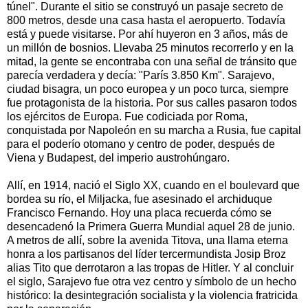
túnel". Durante el sitio se construyó un pasaje secreto de
800 metros, desde una casa hasta el aeropuerto. Todavía
está y puede visitarse. Por ahí huyeron en 3 años, más de
un millón de bosnios. Llevaba 25 minutos recorrerlo y en la
mitad, la gente se encontraba con una señal de tránsito que
parecía verdadera y decía: "París 3.850 Km". Sarajevo,
ciudad bisagra, un poco europea y un poco turca, siempre
fue protagonista de la historia. Por sus calles pasaron todos
los ejércitos de Europa. Fue codiciada por Roma,
conquistada por Napoleón en su marcha a Rusia, fue capital
para el poderío otomano y centro de poder, después de
Viena y Budapest, del imperio austrohúngaro.
Allí, en 1914, nació el Siglo XX, cuando en el boulevard que
bordea su río, el Miljacka, fue asesinado el archiduque
Francisco Fernando. Hoy una placa recuerda cómo se
desencadenó la Primera Guerra Mundial aquel 28 de junio.
A metros de allí, sobre la avenida Titova, una llama eterna
honra a los partisanos del líder tercermundista Josip Broz
alias Tito que derrotaron a las tropas de Hitler. Y al concluir
el siglo, Sarajevo fue otra vez centro y símbolo de un hecho
histórico: la desintegración socialista y la violencia fratricida