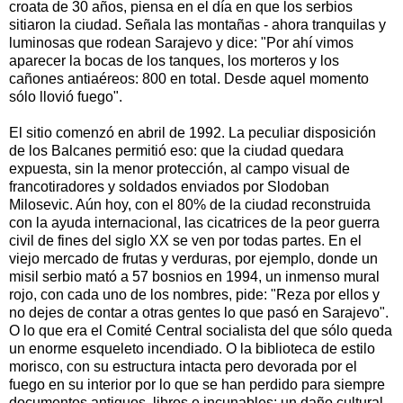
croata de 30 años, piensa en el día en que los serbios
sitiaron la ciudad. Señala las montañas - ahora tranquilas y
luminosas que rodean Sarajevo y dice: "Por ahí vimos
aparecer la bocas de los tanques, los morteros y los
cañones antiaéreos: 800 en total. Desde aquel momento
sólo llovió fuego".
El sitio comenzó en abril de 1992. La peculiar disposición
de los Balcanes permitió eso: que la ciudad quedara
expuesta, sin la menor protección, al campo visual de
francotiradores y soldados enviados por Slodoban
Milosevic. Aún hoy, con el 80% de la ciudad reconstruida
con la ayuda internacional, las cicatrices de la peor guerra
civil de fines del siglo XX se ven por todas partes. En el
viejo mercado de frutas y verduras, por ejemplo, donde un
misil serbio mató a 57 bosnios en 1994, un inmenso mural
rojo, con cada uno de los nombres, pide: "Reza por ellos y
no dejes de contar a otras gentes lo que pasó en Sarajevo".
O lo que era el Comité Central socialista del que sólo queda
un enorme esqueleto incendiado. O la biblioteca de estilo
morisco, con su estructura intacta pero devorada por el
fuego en su interior por lo que se han perdido para siempre
documentos antiguos, libros e incunables: un daño cultural