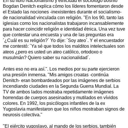
En su libro Nacionalismo y etnicidad el sociólogo bosnio
Bogdan Denitch explica cómo los líderes fomentaron desde
el Estado las nociones -inexistentes durante el socialismo-
de nacionalidad vinculada con religión. "En los 90, tanto las
iglesias como los nacionalistas trabajaron incansablemente
para hacer coincidir religión e identidad étnica. Una vez tuve
que contestar una encuesta y una de las preguntas era
´¿Cuál es su religión?´ Yo dije: ´Soy ateo´. Y el encuestador
me contestó: ´Ya sé que todos los malditos intelectuales son
ateos ¿pero es usted un ateo católico, ortodoxo o
musulmán? Quiero saber su nacionalidad´.
Antes eso no era así.". Los medios por su parte ejercieron
una presión inmensa. "Mis amigos croatas -continúa
Denitch- eran bombardeados por las imágenes de serbios
incendiando ciudades en la Segunda Guerra Mundial. La
TV de ambos lados mostraba repetidamente imágenes
horrendas de cuerpos asesinados y mutilados en vívidos
colores. En 1992, los psicólogos infantiles de la ex
Yugoslavia manifestaron que los niños mostraban signos de
neurosis colectiva."
"El ejército yugoslavo, al mando de los serbios, también