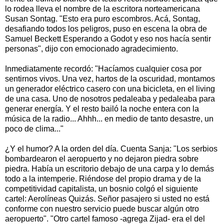
lo rodea lleva el nombre de la escritora norteamericana
Susan Sontag. "Esto era puro escombros. Acá, Sontag,
desafiando todos los peligros, puso en escena la obra de
Samuel Beckett Esperando a Godot y eso nos hacía sentir
personas", dijo con emocionado agradecimiento.
Inmediatamente recordó: "Hacíamos cualquier cosa por
sentirnos vivos. Una vez, hartos de la oscuridad, montamos
un generador eléctrico casero con una bicicleta, en el living
de una casa. Uno de nosotros pedaleaba y pedaleaba para
generar energía. Y el resto bailó la noche entera con la
música de la radio... Ahhh... en medio de tanto desastre, un
poco de clima..."
¿Y el humor? A la orden del día. Cuenta Sanja: "Los serbios
bombardearon el aeropuerto y no dejaron piedra sobre
piedra. Había un escritorio debajo de una carpa y lo demás
todo a la intemperie. Riéndose del propio drama y de la
competitividad capitalista, un bosnio colgó el siguiente
cartel: Aerolíneas Quizás. Señor pasajero si usted no está
conforme con nuestro servicio puede buscar algún otro
aeropuerto". "Otro cartel famoso -agrega Zijad- era el del