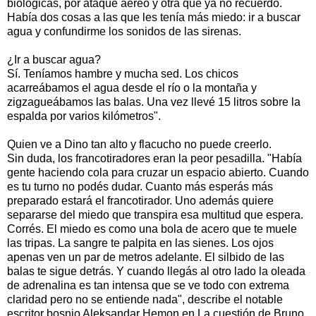
biológicas, por ataque aéreo y otra que ya no recuerdo.
Había dos cosas a las que les tenía más miedo: ir a buscar
agua y confundirme los sonidos de las sirenas.
¿Ir a buscar agua?
Sí. Teníamos hambre y mucha sed. Los chicos
acarreábamos el agua desde el río o la montaña y
zigzagueábamos las balas. Una vez llevé 15 litros sobre la
espalda por varios kilómetros".
Quien ve a Dino tan alto y flacucho no puede creerlo.
Sin duda, los francotiradores eran la peor pesadilla. "Había
gente haciendo cola para cruzar un espacio abierto. Cuando
es tu turno no podés dudar. Cuanto más esperás más
preparado estará el francotirador. Uno además quiere
separarse del miedo que transpira esa multitud que espera.
Corrés. El miedo es como una bola de acero que te muele
las tripas. La sangre te palpita en las sienes. Los ojos
apenas ven un par de metros adelante. El silbido de las
balas te sigue detrás. Y cuando llegás al otro lado la oleada
de adrenalina es tan intensa que se ve todo con extrema
claridad pero no se entiende nada", describe el notable
escritor bosnio Aleksandar Hemon en La cuestión de Bruno