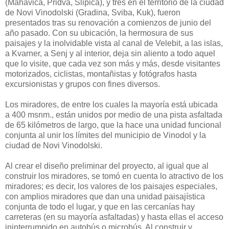
(Mahavica, Pridva, Slipica), y tres en el territorio de la ciudad
de Novi Vinodolski (Gradina, Sviba, Kuk), fueron
presentados tras su renovación a comienzos de junio del
año pasado. Con su ubicación, la hermosura de sus
paisajes y la inolvidable vista al canal de Velebit, a las islas,
a Kvarner, a Senj y al interior, deja sin aliento a todo aquel
que lo visite, que cada vez son más y más, desde visitantes
motorizados, ciclistas, montañistas y fotógrafos hasta
excursionistas y grupos con fines diversos.
Los miradores, de entre los cuales la mayoría está ubicada
a 400 msnm., están unidos por medio de una pista asfaltada
de 65 kilómetros de largo, que la hace una unidad funcional
conjunta al unir los límites del municipio de Vinodol y la
ciudad de Novi Vinodolski.
Al crear el diseño preliminar del proyecto, al igual que al
construir los miradores, se tomó en cuenta lo atractivo de los
miradores; es decir, los valores de los paisajes especiales,
con amplios miradores que dan una unidad paisajística
conjunta de todo el lugar, y que en las cercanías hay
carreteras (en su mayoría asfaltadas) y hasta ellas el acceso
ininterrumpido en autobús o microbús. Al construir y