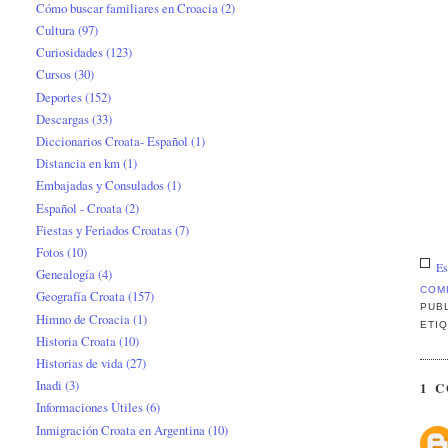
Cómo buscar familiares en Croacia
(2)
Cultura
(97)
Curiosidades
(123)
Cursos
(30)
Deportes
(152)
Descargas
(33)
Diccionarios Croata- Español
(1)
Distancia en km
(1)
Embajadas y Consulados
(1)
Español - Croata
(2)
Fiestas y Feriados Croatas
(7)
Fotos
(10)
Es
Genealogía
(4)
COM
Geografía Croata
(157)
PUB
Himno de Croacia
(1)
ETI
Historia Croata
(10)
Historias de vida
(27)
Inadi
(3)
1 
Informaciones Útiles
(6)
Inmigración Croata en Argentina
(10)