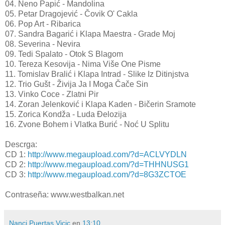
04. Neno Papić - Mandolina
05. Petar Dragojević - Čovik O' Cakla
06. Pop Art - Ribarica
07. Sandra Bagarić i Klapa Maestra - Grade Moj
08. Severina - Nevira
09. Tedi Spalato - Otok S Blagom
10. Tereza Kesovija - Nima Više One Pisme
11. Tomislav Bralić i Klapa Intrad - Slike Iz Ditinjstva
12. Trio Gušt - Živija Ja I Moga Čače Sin
13. Vinko Coce - Zlatni Pir
14. Zoran Jelenković i Klapa Kaden - Bičerin Sramote
15. Zorica Kondža - Luda Đelozija
16. Zvone Bohem i Vlatka Burić - Noć U Splitu
Descrga:
CD 1:
http://www.megaupload.com/?d=ACLVYDLN
CD 2:
http://www.megaupload.com/?d=THHNUSG1
CD 3:
http://www.megaupload.com/?d=8G3ZCTOE
Contraseña: www.westbalkan.net
Nanci Puertas Vicic
en
13:10