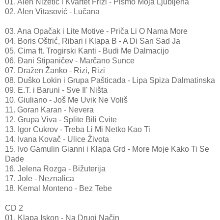
01. Alen Nižetić i Kvartet Friži - Pismo Moja Ljubljena
02. Alen Vitasović - Lučana
03. Ana Opačak i Lite Motive - Priča Li O Nama More
04. Boris Oštrić, Ribari i Klapa B - A Di San Sad Ja
05. Cima ft. Trogirski Kanti - Budi Me Dalmacijo
06. Đani Stipaničev - Marčano Sunce
07. Dražen Žanko - Rizi, Rizi
08. Duško Lokin i Grupa Pašticada - Lipa Spiza Dalmatinska
09. E.T. i Baruni - Sve Il' Ništa
10. Giuliano - Još Me Uvik Ne Voliš
11. Goran Karan - Nevera
12. Grupa Viva - Splite Bili Cvite
13. Igor Cukrov - Treba Li Mi Netko Kao Ti
14. Ivana Kovač - Ulice Života
15. Ivo Gamulin Gianni i Klapa Grd - More Moje Kako Ti Se
Dade
16. Jelena Rozga - Bižuterija
17. Jole - Neznalica
18. Kemal Monteno - Bez Tebe
CD 2
01. Klapa Iskon - Na Drugi Način