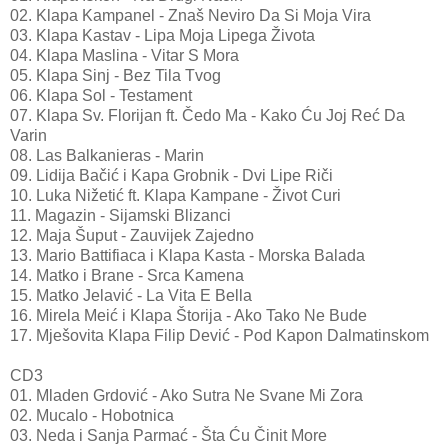
02. Klapa Kampanel - Znaš Neviro Da Si Moja Vira
03. Klapa Kastav - Lipa Moja Lipega Života
04. Klapa Maslina - Vitar S Mora
05. Klapa Sinj - Bez Tila Tvog
06. Klapa Sol - Testament
07. Klapa Sv. Florijan ft. Čedo Ma - Kako Ću Joj Reć Da
Varin
08. Las Balkanieras - Marin
09. Lidija Bačić i Kapa Grobnik - Dvi Lipe Riči
10. Luka Nižetić ft. Klapa Kampane - Život Curi
11. Magazin - Sijamski Blizanci
12. Maja Šuput - Zauvijek Zajedno
13. Mario Battifiaca i Klapa Kasta - Morska Balada
14. Matko i Brane - Srca Kamena
15. Matko Jelavić - La Vita E Bella
16. Mirela Meić i Klapa Štorija - Ako Tako Ne Bude
17. Mješovita Klapa Filip Dević - Pod Kapon Dalmatinskom
CD3
01. Mladen Grdović - Ako Sutra Ne Svane Mi Zora
02. Mucalo - Hobotnica
03. Neda i Sanja Parmać - Šta Ću Činit More