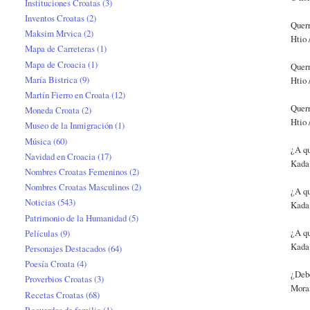
Instituciones Croatas
(3)
Inventos Croatas
(2)
Querr
Maksim Mrvica
(2)
Htio 
Mapa de Carreteras
(1)
Mapa de Croacia
(1)
Querr
María Bistrica
(9)
Htio 
Martín Fierro en Croata
(12)
Querr
Moneda Croata
(2)
Htio 
Museo de la Inmigración
(1)
Música
(60)
¿A qu
Navidad en Croacia
(17)
Kada 
Nombres Croatas Femeninos
(2)
Nombres Croatas Masculinos
(2)
¿A qu
Noticias
(543)
Kada
Patrimonio de la Humanidad
(5)
¿A qu
Películas
(9)
Kada
Personajes Destacados
(64)
Poesía Croata
(4)
¿Deb
Proverbios Croatas
(3)
Moram
Recetas Croatas
(68)
Recuerdos de familia
(1)