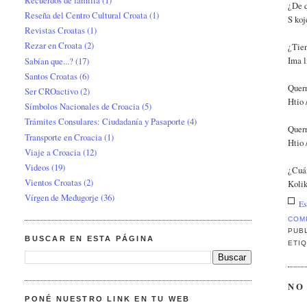
¿De q
Reseña del Centro Cultural Croata
(1)
S koj
Revistas Croatas
(1)
Rezar en Croata
(2)
¿Tien
Ima l
Sabían que...?
(17)
Santos Croatas
(6)
Querr
Ser CROactivo
(2)
Htio 
Símbolos Nacionales de Croacia
(5)
Trámites Consulares: Ciudadanía y Pasaporte
(4)
Querr
Transporte en Croacia
(1)
Htio 
Viaje a Croacia
(12)
Videos
(19)
¿Cuán
Vientos Croatas
(2)
Kolik
Vírgen de Međugorje
(36)
Es
COM
PUB
BUSCAR EN ESTA PÁGINA
ETI
NO
PONÉ NUESTRO LINK EN TU WEB