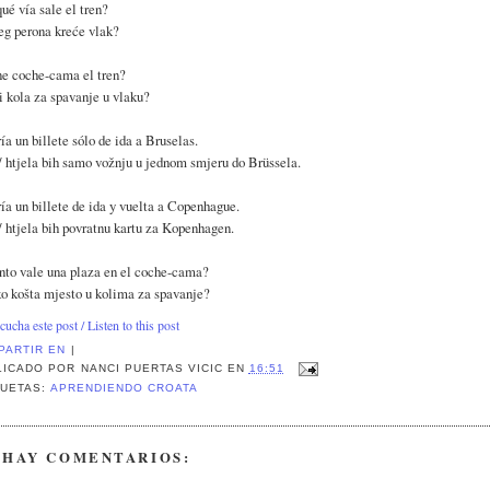
ué vía sale el tren?
eg perona kreće vlak?
e coche-cama el tren?
i kola za spavanje u vlaku?
ía un billete sólo de ida a Bruselas.
/ htjela bih samo vožnju u jednom smjeru do Brüssela.
ía un billete de ida y vuelta a Copenhague.
/ htjela bih povratnu kartu za Kopenhagen.
to vale una plaza en el coche-cama?
o košta mjesto u kolima za spavanje?
cucha este post / Listen to this post
PARTIR EN
|
LICADO POR
NANCI PUERTAS VICIC
EN
16:51
QUETAS:
APRENDIENDO CROATA
 HAY COMENTARIOS: