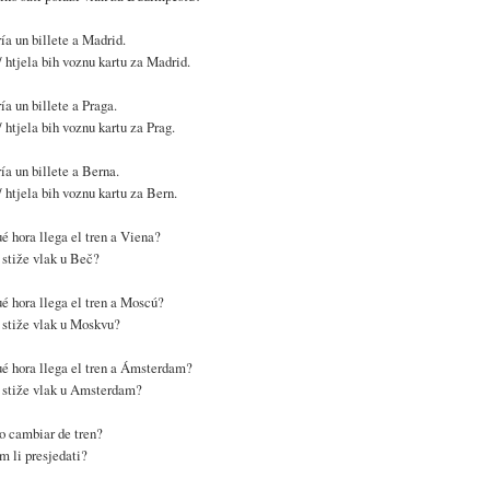
ía un billete a Madrid.
/ htjela bih voznu kartu za Madrid.
ía un billete a Praga.
/ htjela bih voznu kartu za Prag.
ía un billete a Berna.
/ htjela bih voznu kartu za Bern.
é hora llega el tren a Viena?
stiže vlak u Beč?
é hora llega el tren a Moscú?
 stiže vlak u Moskvu?
é hora llega el tren a Ámsterdam?
 stiže vlak u Amsterdam?
o cambiar de tren?
 li presjedati?