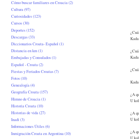
Cómo buscar familiares en Croacia
(2)
Cultura
(97)
Curiosidades
(123)
Cursos
(30)
Deportes
(152)
¿Cuán
Descargas
(33)
Kada 
Diccionarios Croata- Español
(1)
Distancia en km
(1)
¿Cuán
Kada 
Embajadas y Consulados
(1)
Español - Croata
(2)
¿Cuán
Fiestas y Feriados Croatas
(7)
Fotos
(10)
Kada 
Genealogía
(4)
Geografía Croata
(157)
¿A qu
Himno de Croacia
(1)
U kol
Historia Croata
(10)
Historias de vida
(27)
¿A qu
U kol
Inadi
(3)
Informaciones Útiles
(6)
¿A qu
Inmigración Croata en Argentina
(10)
U kol