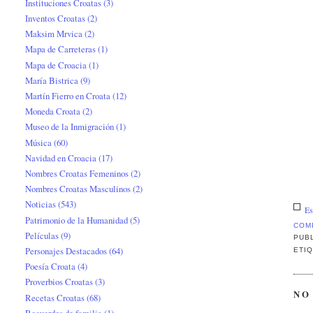
Instituciones Croatas
(3)
Inventos Croatas
(2)
Maksim Mrvica
(2)
Mapa de Carreteras
(1)
Mapa de Croacia
(1)
María Bistrica
(9)
Martín Fierro en Croata
(12)
Moneda Croata
(2)
Museo de la Inmigración
(1)
Música
(60)
Navidad en Croacia
(17)
Nombres Croatas Femeninos
(2)
Nombres Croatas Masculinos
(2)
Noticias
(543)
Es
Patrimonio de la Humanidad
(5)
COM
Películas
(9)
PUB
Personajes Destacados
(64)
ETI
Poesía Croata
(4)
Proverbios Croatas
(3)
NO
Recetas Croatas
(68)
Recuerdos de familia
(1)