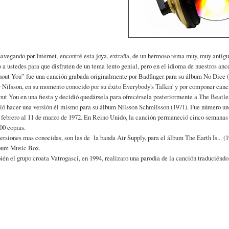
avegando por Internet, encontré esta joya, extraña, de un hermoso tema muy, muy antigu
o a ustedes para que disfruten de un tema lento genial, pero en el idioma de nuestros anc
out You” fue una canción grabada originalmente por Badfinger para su álbum No Dice (
 Nilsson, en su momento conocido por su éxito Everybody's Talkin' y por componer can
ut You en una fiesta y decidió quedársela para ofrecérsela posteriormente a The Beatles
ió hacer una versión él mismo para su álbum Nilsson Schmilsson (1971). Fue número uno
 febrero al 11 de marzo de 1972. En Reino Unido, la canción permaneció cinco semanas e
00 copias.
ersiones mas conocidas, son las de la banda Air Supply, para el álbum The Earth Is... (
lbum Music Box.
én el grupo croata Vatrogasci, en 1994, realizaro una parodia de la canción traduciéndo