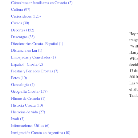
Cómo buscar familiares en Croacia
(2)
Cultura
(97)
Curiosidades
(123)
Cursos
(30)
Deportes
(152)
Hoy n
Descargas
(33)
traig
Diccionarios Croata- Español
(1)
"With
Distancia en km
(1)
Harry
Embajadas y Consulados
(1)
Witho
Español - Croata
(2)
decid
13 de
Fiestas y Feriados Croatas
(7)
800.0
Fotos
(10)
Las v
Genealogía
(4)
el á
Geografía Croata
(157)
Tambi
Himno de Croacia
(1)
Historia Croata
(10)
Historias de vida
(27)
Inadi
(3)
Informaciones Útiles
(6)
Inmigración Croata en Argentina
(10)