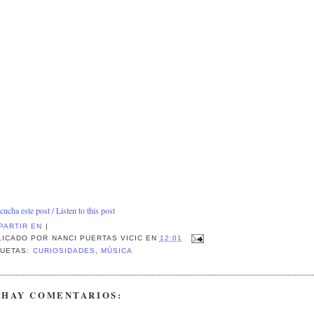
cucha este post / Listen to this post
PARTIR EN
|
LICADO POR
NANCI PUERTAS VICIC
EN
12:01
QUETAS:
CURIOSIDADES
,
MÚSICA
 HAY COMENTARIOS: